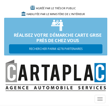
AGRÉÉ PAR LE TRÉSOR PUBLIC
HABILITÉE PAR LE MINISTÈRE DE L'INTÉRIEUR
RÉALISEZ VOTRE DÉMARCHE CARTE GRISE
PRÈS DE CHEZ VOUS
RECHERCHER PARMI 4278 PARTENAIRES
Navi