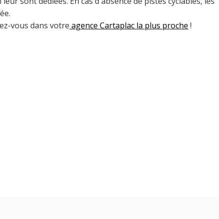
leur sont dédiées. En cas d'absence de pistes cyclables, les
sée.
dez-vous dans votre
agence Cartaplac la plus proche
!