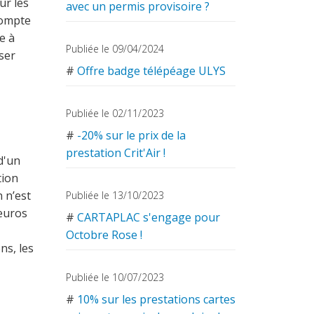
ur les
avec un permis provisoire ?
compte
te à
Publiée le 09/04/2024
ser
#
Offre badge télépéage ULYS
Publiée le 02/11/2023
#
-20% sur le prix de la
prestation Crit'Air !
d'un
tion
 n’est
Publiée le 13/10/2023
euros
#
CARTAPLAC s'engage pour
Octobre Rose !
ns, les
Publiée le 10/07/2023
#
10% sur les prestations cartes