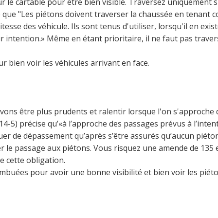
ur le cartable pour être bien visible. Traversez uniquement s
e que "Les piétons doivent traverser la chaussée en tenant 
vitesse des véhicule. Ils sont tenus d'utiliser, lorsqu'il en exis
 intention.» Même en étant prioritaire, il ne faut pas traver
 bien voir les véhicules arrivant en face.
evons être plus prudents et ralentir lorsque l'on s'approche 
414-5) précise qu’«à l’approche des passages prévus à l’inten
tuer de dépassement qu’après s’être assurés qu’aucun piéton
r le passage aux piétons. Vous risquez une amende de 135 
e cette obligation.
embuées pour avoir une bonne visibilité et bien voir les piéto