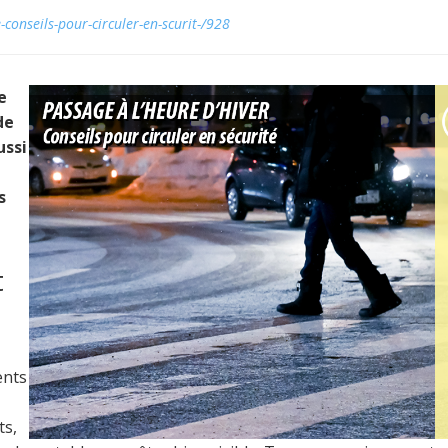
onseils-pour-circuler-en-scurit-/928
e
de
ussi
s
t
ents
ts,