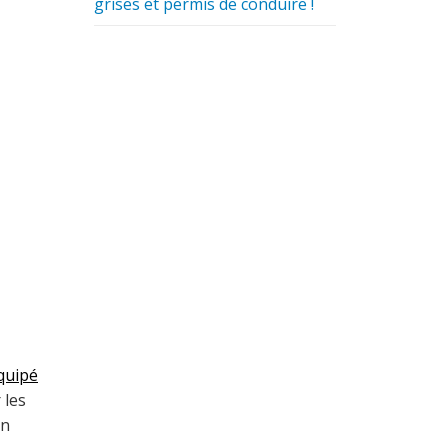
grises et permis de conduire !
Publiée le 26/06/2023
#
Badge télépéage Ulys : Offre
spéciale de l'été
Publiée le 26/06/2023
#
Cartaplac Saumur : 20 % de
remise sur plaques collection
équipé
 les
on