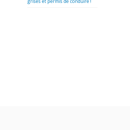
grises et permis de conduire !
Publiée le 26/06/2023
#
Badge télépéage Ulys : Offre
spéciale de l'été
Publiée le 26/06/2023
#
Cartaplac Saumur : 20 % de
remise sur plaques collection