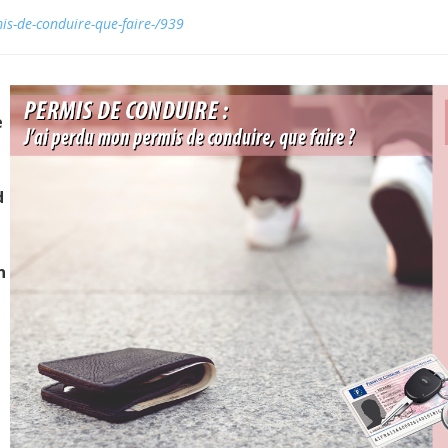
is-de-conduire-que-faire-/939
e
d
n