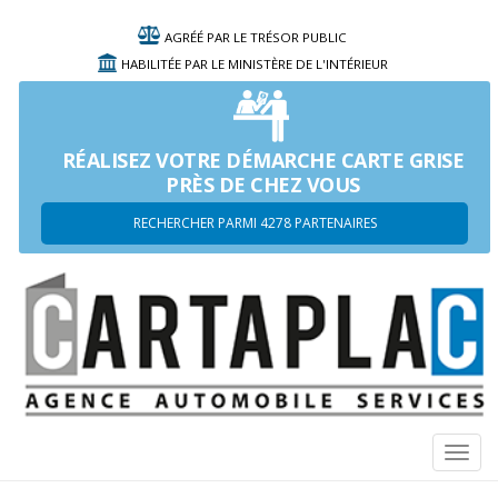
AGRÉÉ PAR LE TRÉSOR PUBLIC
HABILITÉE PAR LE MINISTÈRE DE L'INTÉRIEUR
RÉALISEZ VOTRE DÉMARCHE CARTE GRISE
PRÈS DE CHEZ VOUS
RECHERCHER PARMI 4278 PARTENAIRES
Navi