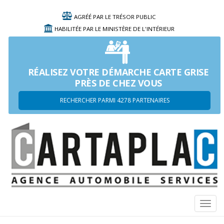
AGRÉÉ PAR LE TRÉSOR PUBLIC
HABILITÉE PAR LE MINISTÈRE DE L'INTÉRIEUR
RÉALISEZ VOTRE DÉMARCHE CARTE GRISE
PRÈS DE CHEZ VOUS
RECHERCHER PARMI 4278 PARTENAIRES
Navi