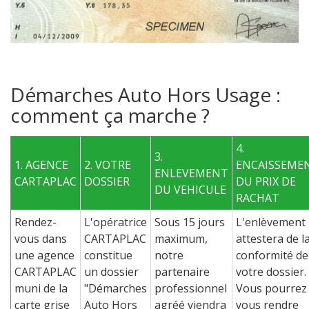
Démarches Auto Hors Usage :
comment ça marche ?
4.
3.
1. AGENCE
2. VOTRE
ENCAISSEME
ENLEVEMENT
CARTAPLAC
DOSSIER
DU PRIX DE
DU VEHICULE
RACHAT
Rendez-
L'opératrice
Sous 15 jours
L'enlèvement
vous dans
CARTAPLAC
maximum,
attestera de l
une agence
constitue
notre
conformité de
CARTAPLAC
un dossier
partenaire
votre dossier.
muni de la
"Démarches
professionnel
Vous pourrez
carte grise
Auto Hors
agréé viendra
vous rendre