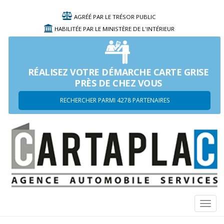
AGRÉÉ PAR LE TRÉSOR PUBLIC
HABILITÉE PAR LE MINISTÈRE DE L'INTÉRIEUR
RÉALISEZ VOTRE DÉMARCHE CARTE GRISE
PRÈS DE CHEZ VOUS
RECHERCHER PARMI 4278 PARTENAIRES
Navi