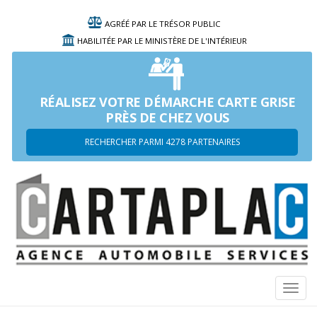
AGRÉÉ PAR LE TRÉSOR PUBLIC
HABILITÉE PAR LE MINISTÈRE DE L'INTÉRIEUR
RÉALISEZ VOTRE DÉMARCHE CARTE GRISE
PRÈS DE CHEZ VOUS
RECHERCHER PARMI 4278 PARTENAIRES
Navi