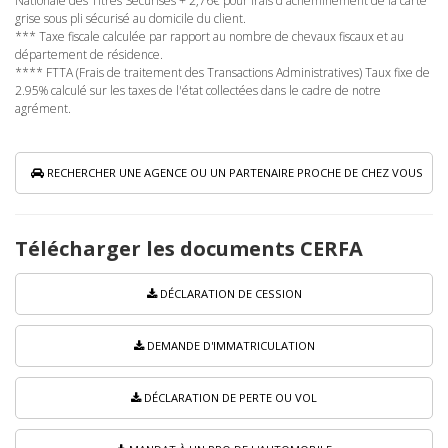
Nationale des Titres Sécurisés + 2,76€ pour frais d'acheminement de la carte
grise sous pli sécurisé au domicile du client.
*** Taxe fiscale calculée par rapport au nombre de chevaux fiscaux et au
département de résidence.
**** FTTA (Frais de traitement des Transactions Administratives) Taux fixe de
2.95% calculé sur les taxes de l'état collectées dans le cadre de notre
agrément.
RECHERCHER UNE AGENCE OU UN PARTENAIRE PROCHE DE CHEZ VOUS
Télécharger les documents CERFA
DÉCLARATION DE CESSION
DEMANDE D'IMMATRICULATION
DÉCLARATION DE PERTE OU VOL