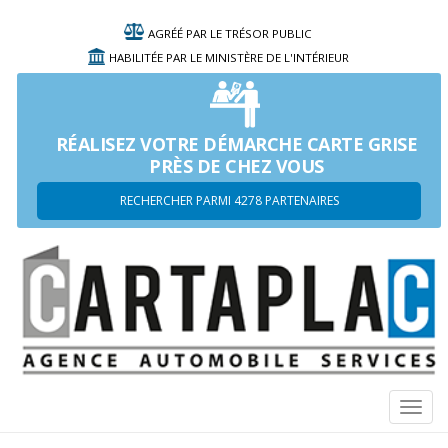
AGRÉÉ PAR LE TRÉSOR PUBLIC
HABILITÉE PAR LE MINISTÈRE DE L'INTÉRIEUR
RÉALISEZ VOTRE DÉMARCHE CARTE GRISE
PRÈS DE CHEZ VOUS
RECHERCHER PARMI 4278 PARTENAIRES
Navi