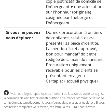
copie justificatif de domicile de
l’hébergeant + une attestation
sur l'honneur (originale)
cosignée par l’hébergé et
l’hébergeant.
Si vous ne pouvez
Donnez procuration à un tiers
vous déplacer
de confiance, celui-ci devra
présenter sa pièce d'identité.
La mention "lu et approuvé,
bon pour mandat" doit être
rédigée de la main du mandant.
Procuration uniquement
recevable pour les clients se
présentant en agence
Cartaplac ( accueil physique)
Avec notre logiciel spécifique au moment de la saisie de votre carte grise,
la demande de certificat d'immatriculation et le mandat d'immatriculation se
complètent automatiquement, vous n'aurez donc plus qu'à les signer. Si vous
désirez les compléter vous même, ces formulaires CERFA sont à votre